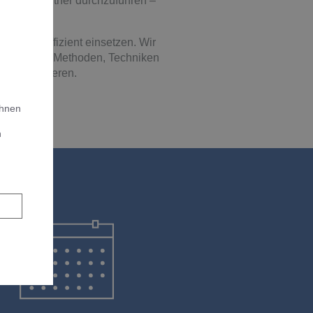
 als Ihr Partner durchzuführen –
Energie effizient einsetzen. Wir
nen wir neue Methoden, Techniken
zu installieren.
Ihnen
n