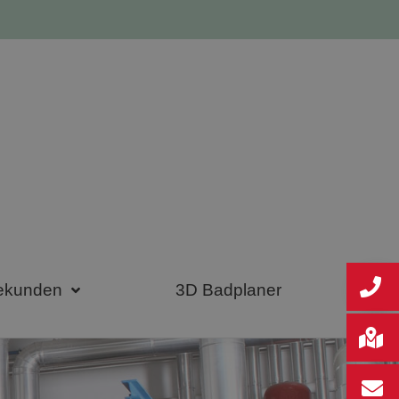
ekunden
3D Badplaner