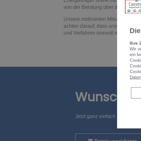
Energieträger sowie mit Solaranlag
von der Beratung über die Planun
Unsere motivierten Mitarbeiter arb
achten darauf, dass unsere Mitarb
Die
und Verfahren sinnvoll einsetzen, 
Ihre 
Wir v
ein b
Cooki
Cooki
Cooki
Daten
Wunschte
Jetzt ganz einfach und bequ
Termin vereinbaren