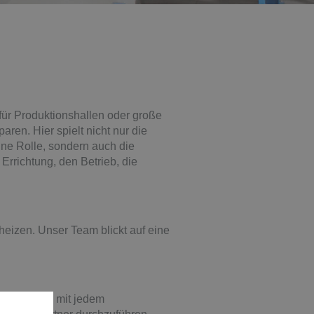
ür Produktionshallen oder große
en. Hier spielt nicht nur die
ne Rolle, sondern auch die
Errichtung, den Betrieb, die
eizen. Unser Team blickt auf eine
 Größe und mit jedem