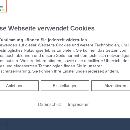
en und Blockheizkraftwerken. Wir freuen uns darauf, Ihr Projekt
g bis zur Umsetzung und dem Betrieb.
eiten kompetent und zuverlässig und sorgen dafür, dass Sie Ihre 
eiter stets nach aktuellem Technikstand geschult sind. So kön
se Webseite verwendet Cookies
um auch innovative Anlagen qualitativ hochwertig und termintreu 
Zustimmung können Sie jederzeit widerrufen.
erwenden auf dieser Webseite Cookies und weitere Technologien, um 
estmögliches Nutzungserlebnis zu bieten. Sie können das Setzen von
es auch ablehnen und unsere Seite nur mit den technisch notwendige
es nutzen. Weitere Informationen, sowie eine detaillierte Übersicht der
es und eingesetzten Technologien finden Sie in unserer
schutzerklärung
. Sie können Ihre
Einstellungen
jederzeit ändern.
rmin
Ablehnen
Ablehnen
Einstellungen
Akzeptieren
Datenschutz
Impressum
em Online Termine anfragen!