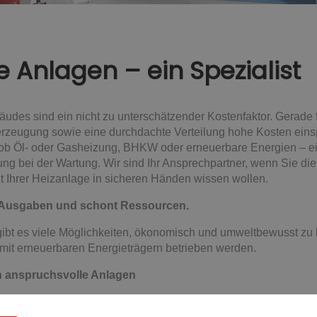
 Anlagen – ein Spezialist
des sind ein nicht zu unterschätzender Kostenfaktor. Gerade f
rzeugung sowie eine durchdachte Verteilung hohe Kosten einspar
 ob Öl- oder Gasheizung, BHKW oder erneuerbare Energien – ei
ung bei der Wartung. Wir sind Ihr Ansprechpartner, wenn Sie die 
 Ihrer Heizanlage in sicheren Händen wissen wollen.
 Ausgaben und schont Ressourcen.
bt es viele Möglichkeiten, ökonomisch und umweltbewusst zu h
e mit erneuerbaren Energieträgern betrieben werden.
ch anspruchsvolle Anlagen
fahrung
mit komplexen Sanitäranlagen, Heizungsanlagen jeder