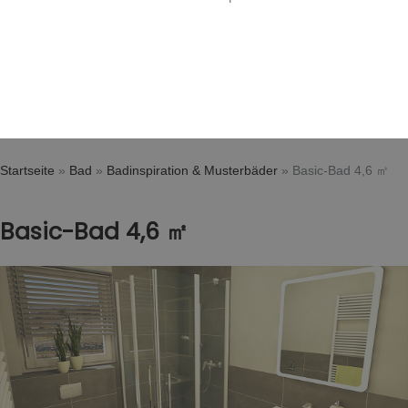
Startseite
»
Bad
»
Badinspiration & Musterbäder
»
Basic-Bad 4,6 ㎡
Basic-Bad 4,6 ㎡