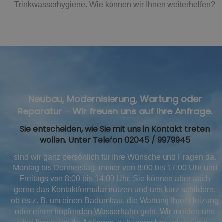
Trinkwasserhygiene. Wie können wir Ihnen weiterhelfen?
Neubau, Modernisierung, Wartung
oder
Reparatur
– Wir freuen uns auf Ihre Anfrage.
Sie entscheiden, wie Sie mit uns in Kontakt treten
wollen. Unter Telefon 02045 / 9979945
sind wir ganz persönlich für Ihre Wünsche und Fragen da.
Montag bis Donnerstag, immer von 8:00 bis 17:00 Uhr und
Freitags von 8:00 bis 14:00 Uhr
. Sie können aber auch
gerne das Kontaktformular nutzen und uns kurz schildern,
ob es z. B. um einen
Badumbau
, die
Wartung Ihrer Heizung
oder
einen tropfenden Wasserhahn
geht. Wir melden uns